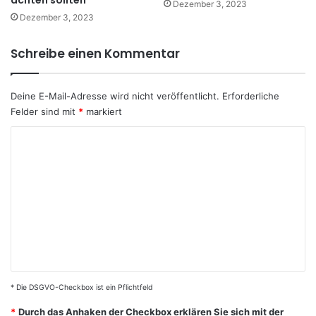
achten sollten
Dezember 3, 2023
Dezember 3, 2023
Schreibe einen Kommentar
Deine E-Mail-Adresse wird nicht veröffentlicht.
Erforderliche
Felder sind mit
*
markiert
K
o
m
m
e
n
t
a
* Die DSGVO-Checkbox ist ein Pflichtfeld
r
*
Durch das Anhaken der Checkbox erklären Sie sich mit der