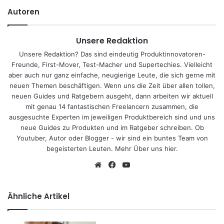
Autoren
Unsere Redaktion
Unsere Redaktion? Das sind eindeutig Produktinnovatoren-
Freunde, First-Mover, Test-Macher und Supertechies. Vielleicht
aber auch nur ganz einfache, neugierige Leute, die sich gerne mit
neuen Themen beschäftigen. Wenn uns die Zeit über allen tollen,
neuen Guides und Ratgebern ausgeht, dann arbeiten wir aktuell
mit genau 14 fantastischen Freelancern zusammen, die
ausgesuchte Experten im jeweiligen Produktbereich sind und uns
neue Guides zu Produkten und im Ratgeber schreiben. Ob
Youtuber, Autor oder Blogger - wir sind ein buntes Team von
begeisterten Leuten.
Mehr Über uns hier
.
We
Fa
Yo
bs
ce
uT
eit
bo
ub
Ähnliche Artikel
e
ok
e