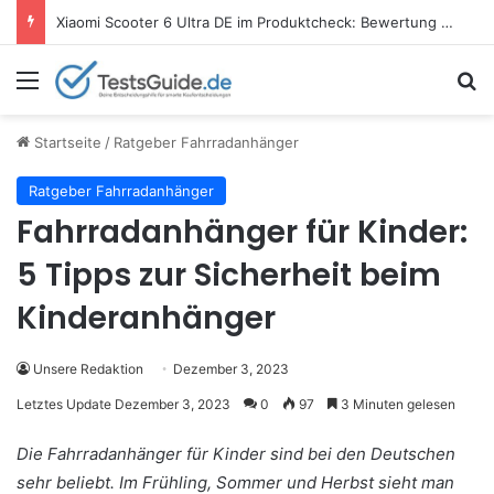
Xiaomi Scooter 6 Ultra DE im Produktcheck: Bewertung und Erfahrungen – 75 mm breite Reifen, Vollfederung und bis zu 75 km Reichweite?
Menü
S
Startseite
/
Ratgeber Fahrradanhänger
Ratgeber Fahrradanhänger
Fahrradanhänger für Kinder:
5 Tipps zur Sicherheit beim
Kinderanhänger
Unsere Redaktion
Dezember 3, 2023
Letztes Update Dezember 3, 2023
0
97
3 Minuten gelesen
Die Fahrradanhänger für Kinder sind bei den Deutschen
sehr beliebt. Im Frühling, Sommer und Herbst sieht man