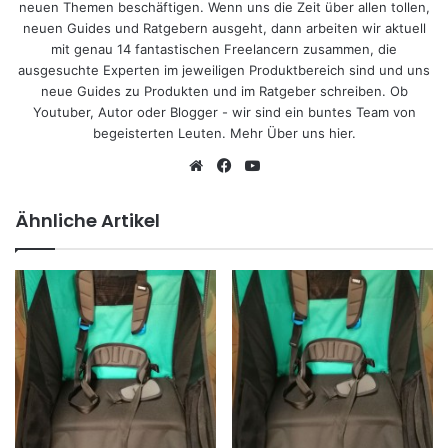
neuen Themen beschäftigen. Wenn uns die Zeit über allen tollen,
neuen Guides und Ratgebern ausgeht, dann arbeiten wir aktuell
mit genau 14 fantastischen Freelancern zusammen, die
ausgesuchte Experten im jeweiligen Produktbereich sind und uns
neue Guides zu Produkten und im Ratgeber schreiben. Ob
Youtuber, Autor oder Blogger - wir sind ein buntes Team von
begeisterten Leuten.
Mehr Über uns hier
.
We
Fa
Yo
bs
ce
uT
eit
bo
ub
Ähnliche Artikel
e
ok
e